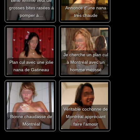
Belle femme veut de
grosses bites rasées à
Annonce d'une nana
pomper à…
très chaude
Je cherche un plan cul
Plan cul avec une jolie
à Montréal avec un
nana de Gatineau
homme métissé
Véritable cochonne de
Bonne chaudasse de
Montréal appréciant
Montréal
faire l'amour