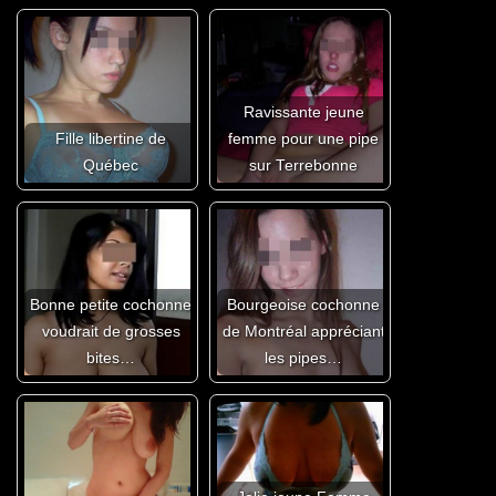
Ravissante jeune
Fille libertine de
femme pour une pipe
Québec
sur Terrebonne
Bonne petite cochonne
Bourgeoise cochonne
voudrait de grosses
de Montréal appréciant
bites…
les pipes…