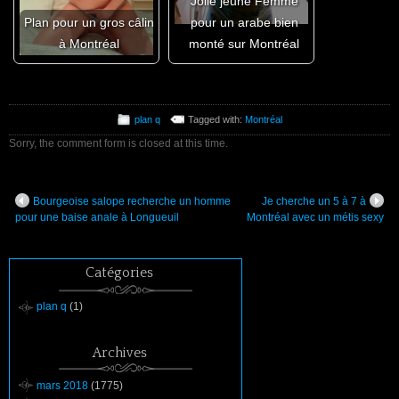
Jolie jeune Femme
Plan pour un gros câlin
pour un arabe bien
à Montréal
monté sur Montréal
plan q
Tagged with:
Montréal
Sorry, the comment form is closed at this time.
Bourgeoise salope recherche un homme
Je cherche un 5 à 7 à
pour une baise anale à Longueuil
Montréal avec un métis sexy
Catégories
plan q
(1)
Archives
mars 2018
(1775)