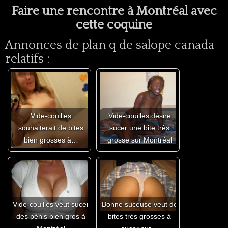
Faire une rencontre à Montréal avec
cette coquine
Annonces de plan q de salope canada
relatifs :
Vide-couilles
Vide-couilles désire
souhaiterait de bites
sucer une bite très
bien grosses à…
grosse sur Montréal
Vide-couilles veut sucer
Bonne suceuse veut de
des pénis bien gros à
bites très grosses à