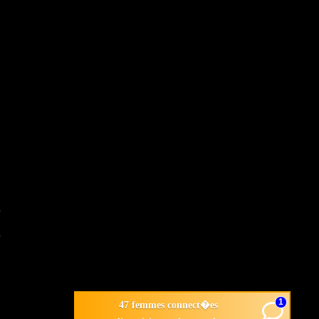
1
47 femmes connect�es