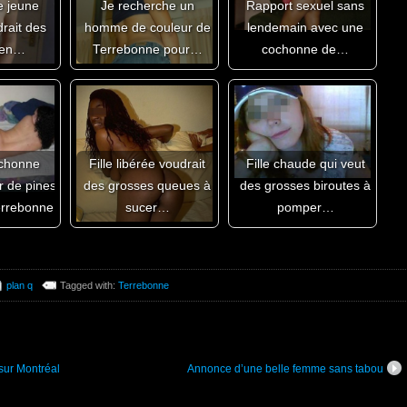
 jeune
Je recherche un
Rapport sexuel sans
rait des
homme de couleur de
lendemain avec une
ien…
Terrebonne pour…
cochonne de…
chonne
Fille libérée voudrait
Fille chaude qui veut
r de pines
des grosses queues à
des grosses biroutes à
errebonne
sucer…
pomper…
plan q
Tagged with:
Terrebonne
sur Montréal
Annonce d’une belle femme sans tabou