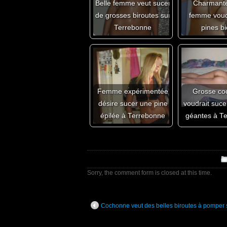
Belle femme veut sucer
Charmante
de grosses biroutes sur
femme voud
Terrebonne
pines b
Femme expérimentée
Grosse co
désire sucer une pine
voudrait suce
épilée à Terrebonne
géantes à T
Sorry, the comment form is closed at this time.
Cochonne veut des belles biroutes à pomper 