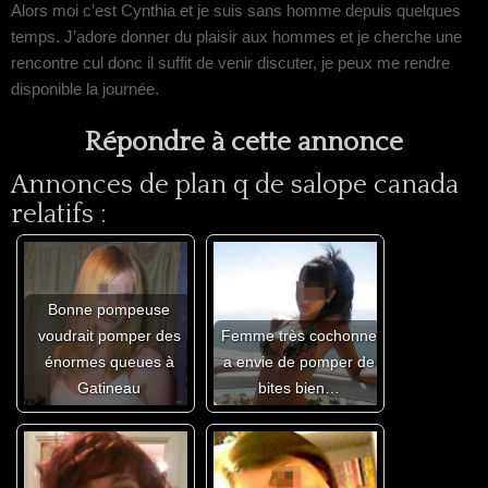
Alors moi c’est Cynthia et je suis sans homme depuis quelques
temps. J’adore donner du plaisir aux hommes et je cherche une
rencontre cul donc il suffit de venir discuter, je peux me rendre
disponible la journée.
Répondre à cette annonce
Annonces de plan q de salope canada
relatifs :
Bonne pompeuse
voudrait pomper des
Femme très cochonne
énormes queues à
a envie de pomper de
Gatineau
bites bien…