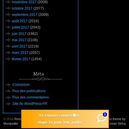
novembre 2017
(2008)
octobre 2017
(2077)
septembre 2017
(2009)
août 2017
(2016)
juillet 2017
(2043)
juin 2017
(1982)
mai 2017
(2108)
avril 2017
(2216)
mars 2017
(2057)
février 2017
(1454)
Méta
Connexion
Flux des publications
Flux des commentaires
Site de WordPress-FR
1
61 femmes connect�es
© 2016
Rencontre
Suffusion theme by
clique ici pour leur parler
Montpellier
Sayontan Sinha