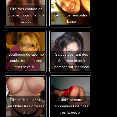
Fille très chaude de
Québec pour une pipe
Annonce rencontre
avalée
baise
Bouffeuse de sperme
Salope désirant des
souhaiterait un très
énormes bites à
gros sexe à…
pomper sur Montréal
Fille célib qui désire
Jolie nénette
des bites très grosses
souhaiterait de bites
à…
très larges à…