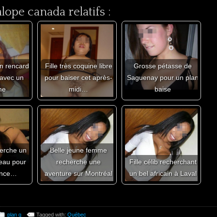
ope canada relatifs :
n rencard
Fille très coquine libre
Grosse pétasse de
 avec un
pour baiser cet après-
Saguenay pour un plan
me
midi…
baise
cherche un
Belle jeune femme
au pour
recherche une
Fille célib recherchant
once…
aventure sur Montréal
un bel africain à Laval
plan q
Tagged with:
Québec