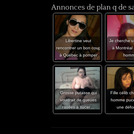
Annonces de plan q de sal
Libertine veut
Je cherche u
rencontrer un bon coup
à Montréal
à Québec à pomper
hom
Grosse putasse qui
Fille célib 
voudrait de queues
homme puce
rasées à sucer…
une déf