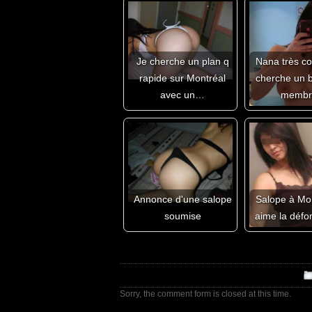
Je cherche un plan q
Nana très co
rapide sur Montréal
cherche un b
avec un…
memb
Annonce d'une salope
Salope à Mon
soumise
aime la défo
Sorry, the comment form is closed at this time.