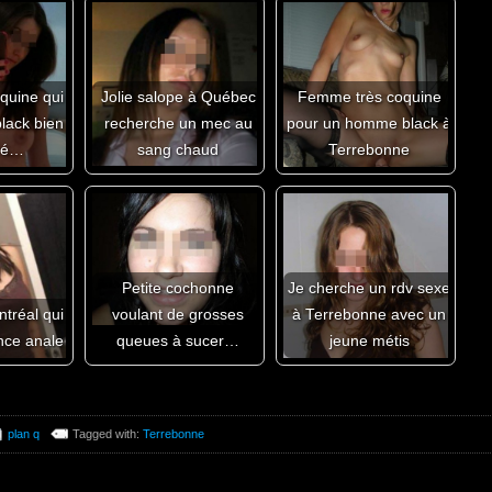
quine qui
Jolie salope à Québec
Femme très coquine
lack bien
recherche un mec au
pour un homme black à
ré…
sang chaud
Terrebonne
Petite cochonne
Je cherche un rdv sexe
tréal qui
voulant de grosses
à Terrebonne avec un
nce anale
queues à sucer…
jeune métis
plan q
Tagged with:
Terrebonne