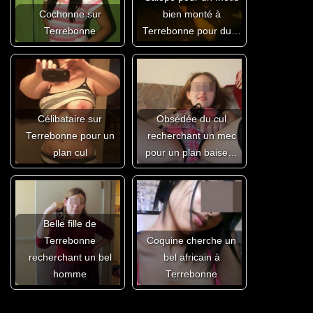
Cochonne sur
bien monté à
Terrebonne
Terrebonne pour du…
Célibataire sur
Obsédée du cul
Terrebonne pour un
recherchant un mec
plan cul
pour un plan baise…
Belle fille de
Terrebonne
Coquine cherche un
recherchant un bel
bel africain à
homme
Terrebonne