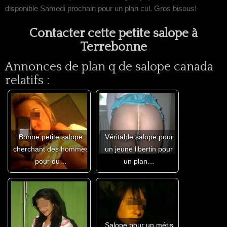
disponible Samedi prochain pour un plan cul. Gros bisous!
Contacter cette petite salope à
Terrebonne
Annonces de plan q de salope canada
relatifs :
Bonne petite salope
Véritable salope pour
cherchant des hommes
un jeune libertin pour
pour du…
un plan…
Salope pour un métis